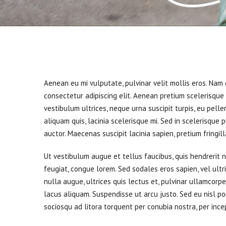
Aenean eu mi vulputate, pulvinar velit mollis eros. Na
consectetur adipiscing elit. Aenean pretium scelerisque a
vestibulum ultrices, neque urna suscipit turpis, eu pell
aliquam quis, lacinia scelerisque mi. Sed in scelerisque
auctor. Maecenas suscipit lacinia sapien, pretium fringilla
Ut vestibulum augue et tellus faucibus, quis hendrerit ni
feugiat, congue lorem. Sed sodales eros sapien, vel ultr
nulla augue, ultrices quis lectus et, pulvinar ullamcorpe
lacus aliquam. Suspendisse ut arcu justo. Sed eu nisl port
sociosqu ad litora torquent per conubia nostra, per inc