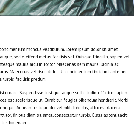
m condimentum rhoncus vestibulum. Lorem ipsum dolor sit amet,
ugue, sed eleifend metus facilisis vel. Quisque fringilla, sapien vel
entesque mauris arcu in tortor. Maecenas sem mauris, lacinia ac
 purus. Maecenas vel risus dolor. Ut condimentum tincidunt ante nec
 turpis facilisis pretium.
si ornare. Suspendisse tristique augue sollicitudin, efficitur sapien
ices est scelerisque ut. Curabitur feugiat bibendum hendrerit. Morbi
r neque. Aenean tristique dui vel nibh lobortis, ultrices placerat
titor, finibus diam sit amet, consectetur turpis. Class aptent taciti
eptos himenaeos.